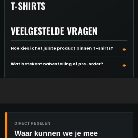
meerdere
T-SHIRTS
variaties.
Deze
VEELGESTELDE VRAGEN
optie
kan
gekozen
Hoe kies ik het juiste product binnen T-shirts?
worden
Wat betekent nabestelling of pre-order?
op
de
productpagina
DIRECT REGELEN
Waar kunnen we je mee