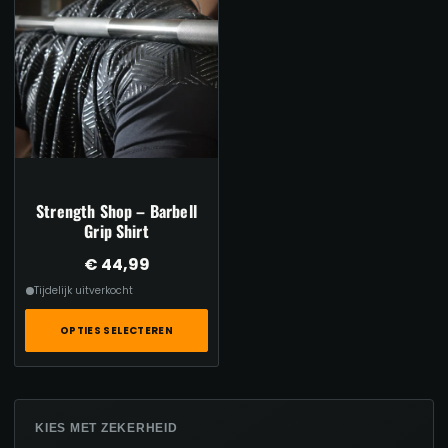
Strength Shop – Barbell
Grip Shirt
€
44,99
Tijdelijk uitverkocht
OPTIES SELECTEREN
Dit
product
heeft
KIES MET ZEKERHEID