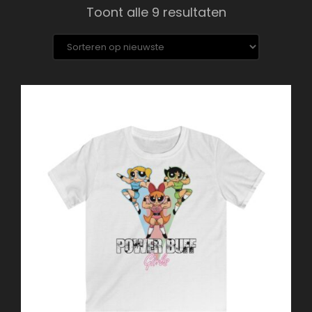
Gesorteerd
Toont alle 9 resultaten
op
nieuwste