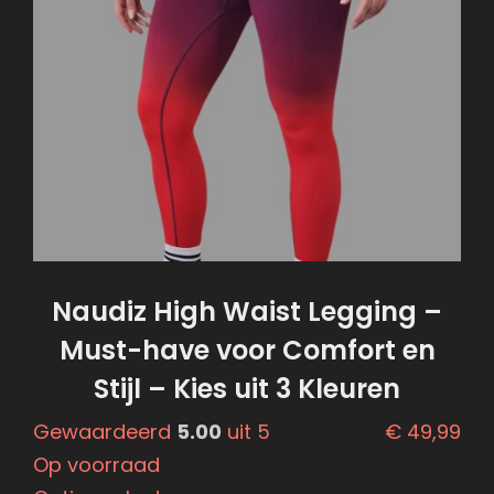
optie
kan
gekozen
worden
op
de
productpagina
Naudiz High Waist Legging –
Must-have voor Comfort en
Stijl – Kies uit 3 Kleuren
Gewaardeerd
5.00
uit 5
€
49,99
Op voorraad