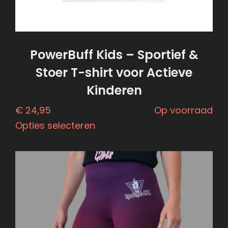
PowerBuff Kids – Sportief &
Stoer T-shirt voor Actieve
Kinderen
€
24,95
Op voorraad
Opties selecteren
Dit
product
heeft
meerdere
variaties.
Deze