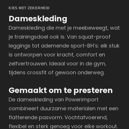
product
KIES MET ZEKERHEID
heeft
Dameskleding
meerdere
Dameskleding die met je meebeweegt, wat
variaties.
je trainingsdoel ook is. Van squat-proof
Deze
leggings tot ademende sport-BH’s: elk stuk
optie
is ontworpen voor kracht, comfort en
kan
zelfvertrouwen. Ideaal voor in de gym,
gekozen
tijdens crossfit of gewoon onderweg.
worden
op
Gemaakt om te presteren
de
De dameskleding van Powerimport
productpagina
combineert duurzame materialen met een
flatterende pasvorm. Vochtafvoerend,
flexibel en sterk genoeg voor elke workout.