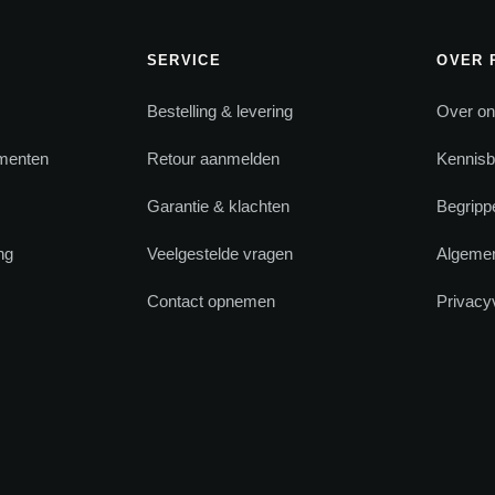
SERVICE
OVER 
Bestelling & levering
Over o
menten
Retour aanmelden
Kennis
Garantie & klachten
Begrippe
ng
Veelgestelde vragen
Algeme
s
Contact opnemen
Privacy