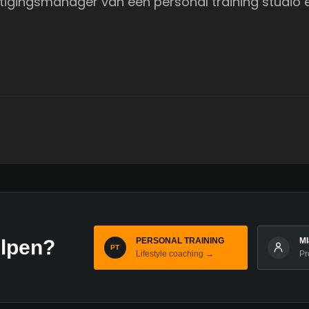
igingsmanager van een personal training studio e
PERSONAL TRAINING
M
elpen?
PT
Lifestyle coaching →
Pr