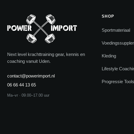
SHOP
Sportmateriaal
Voedingssupple
Next level krachttraining gear, kennis en
Kleding
coaching vanuit Uden.
Lifestyle Coachi
contact@powerimport.nl
Progressie Tool
06 66 44 13 65
Ma–vr · 09.00–17.00 uur