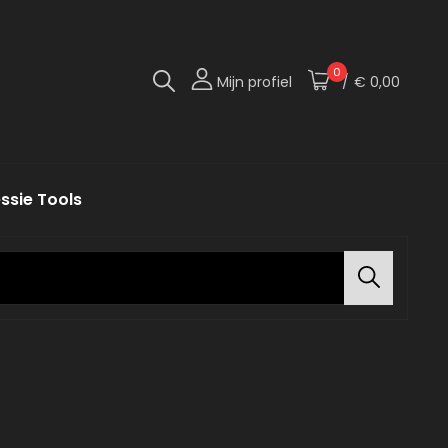
0
Mijn profiel
/
€ 0,00
te Versie Van Jezelf!
 Import
ssie Tools
Search