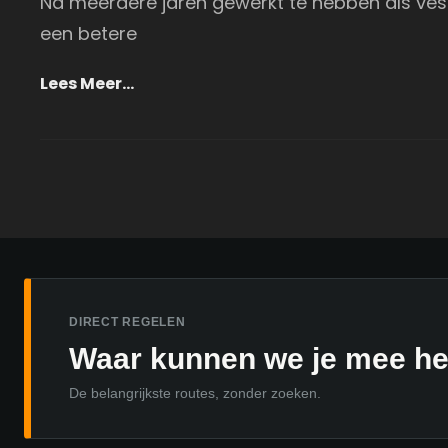
Na meerdere jaren gewerkt te hebben als vest
een betere
Ontdek
Lees Meer…
De
Kracht
Van
De
Naudiz
Aqua
Powerbag
DIRECT REGELEN
Waar kunnen we je mee h
De belangrijkste routes, zonder zoeken.