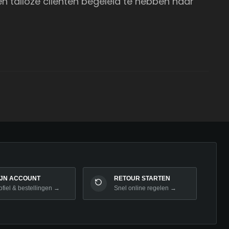
n talloze cliënten begeleid te hebben naar
IJN ACCOUNT
RETOUR STARTEN
ofiel & bestellingen →
Snel online regelen →