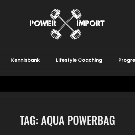
Word De Bes
Power
Kennisbank
Lifestyle Coaching
Progre
Search
for:
TAG:
AQUA POWERBAG