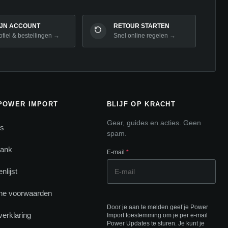
IJN ACCOUNT
RETOUR STARTEN
ofiel & bestellingen →
Snel online regelen →
POWER IMPORT
BLIJF OP KRACHT
Gear, guides en acties. Geen
ns
spam.
bank
E-mail
*
nlijst
ne voorwaarden
Door je aan te melden geef je Power
verklaring
Import toestemming om je per e-mail
Power Updates te sturen. Je kunt je