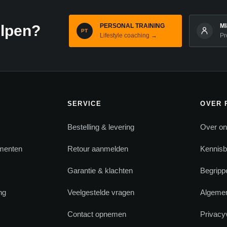
PERSONAL TRAINING
M
elpen?
PT
Lifestyle coaching →
Pr
SERVICE
OVER 
Bestelling & levering
Over o
menten
Retour aanmelden
Kennis
Garantie & klachten
Begrippe
ng
Veelgestelde vragen
Algeme
s
Contact opnemen
Privacy