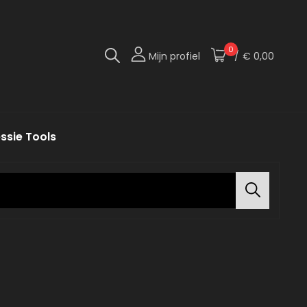
0
Mijn profiel
/
€ 0,00
te Versie Van Jezelf!
 Import
ssie Tools
Search