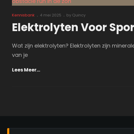
Cat
Posted
Kennisbank
4 mei 2025
by
Quincy
Links
on
Elektrolyten Voor Sp
Wat zijn elektrolyten? Elektrolyten zijn miner
van je
Elektrolyten
Lees Meer…
Voor
Sporters:
Maar
Waarom
En
Waarvoor?