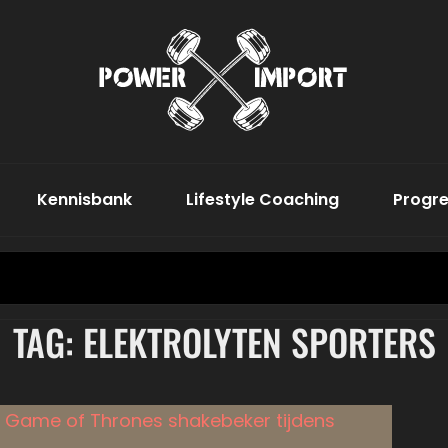
Word De Bes
Power
Kennisbank
Lifestyle Coaching
Progre
Search
for:
TAG:
ELEKTROLYTEN SPORTERS