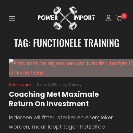
0
TAG:
FUNCTIONELE TRAINING
Cat
Posted
Kennisbank
8 mei 2026
by
Quincy
Links
on
Coaching Met Maximale
Return On Investment
Iedereen wil fitter, sterker en energieker
worden, maar loopt tegen hetzelfde