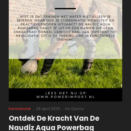
Cat
Posted
Kennisbank
28 april 2025
by
Quincy
Links
on
Ontdek De Kracht Van De
Naudiz Aqua Powerbag