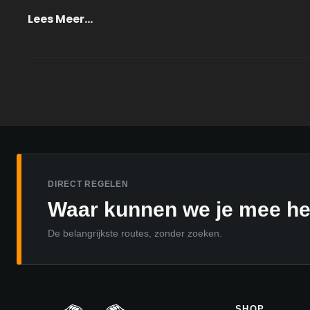
Ontdek
Lees Meer…
De
Kracht
Van
De
Naudiz
Aqua
Powerbag
DIRECT REGELEN
Waar kunnen we je mee h
De belangrijkste routes, zonder zoeken.
SHOP