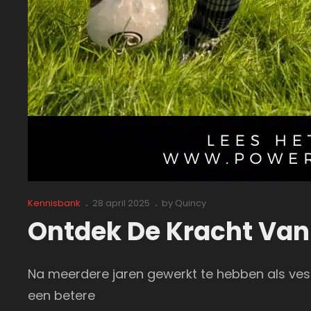
Cat
Posted
Kennisbank
28 april 2025
by
Quincy
Links
on
Ontdek De Kracht Va
Na meerdere jaren gewerkt te hebben als vest
een betere