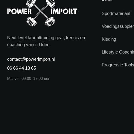
Sportmateriaal
Voedingssupple
Next level krachttraining gear, kennis en
Kleding
coaching vanuit Uden.
Lifestyle Coachi
contact@powerimport.nl
Progressie Tool
06 66 44 13 65
Ma–vr · 09.00–17.00 uur