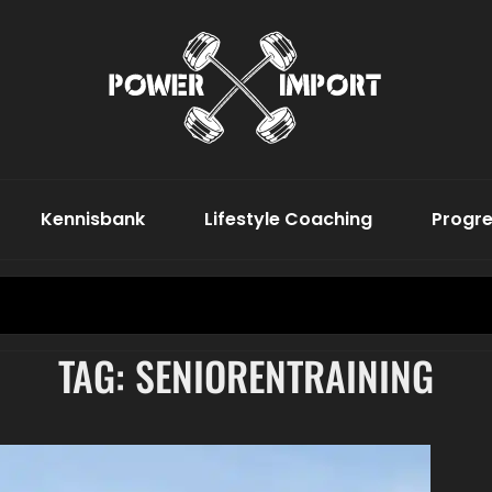
Word De Bes
Power
Kennisbank
Lifestyle Coaching
Progre
Search
for:
TAG:
SENIORENTRAINING