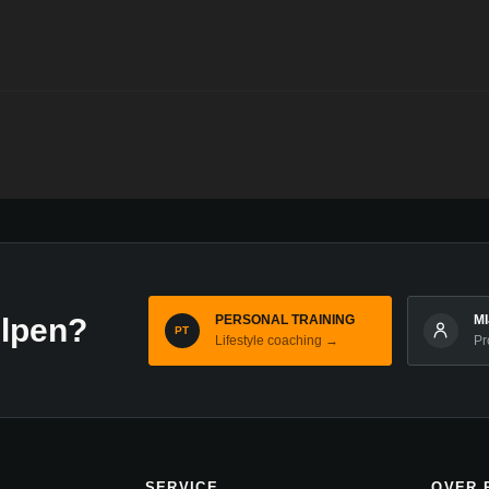
PERSONAL TRAINING
M
elpen?
PT
Lifestyle coaching →
Pr
SERVICE
OVER 