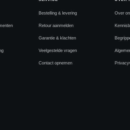
Bestelling & levering
Over o
menten
Retour aanmelden
Kennis
Garantie & klachten
Begrippe
ng
Veelgestelde vragen
Algeme
s
Contact opnemen
Privacy