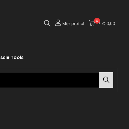
0
Mijn profiel
/
€ 0,00
te Versie Van Jezelf!
 Import
ssie Tools
Search