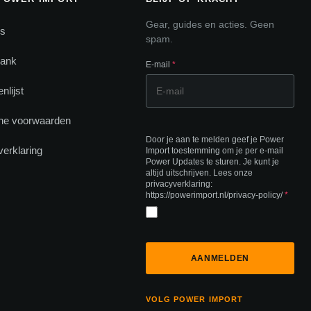
Gear, guides en acties. Geen
ns
spam.
bank
E-mail
*
nlijst
ne voorwaarden
Door je aan te melden geef je Power
verklaring
Import toestemming om je per e-mail
Power Updates te sturen. Je kunt je
altijd uitschrijven. Lees onze
privacyverklaring:
https://powerimport.nl/privacy-policy/
*
VOLG POWER IMPORT