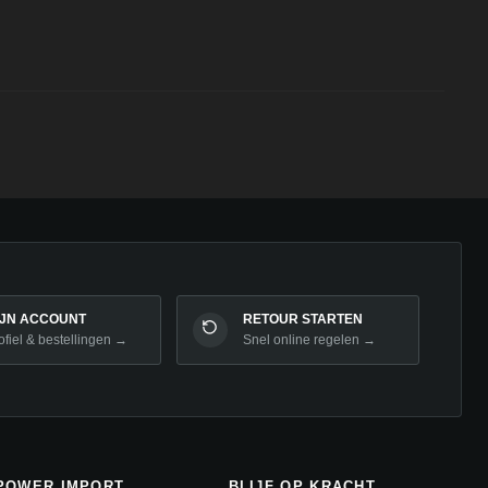
IJN ACCOUNT
RETOUR STARTEN
ofiel & bestellingen →
Snel online regelen →
POWER IMPORT
BLIJF OP KRACHT