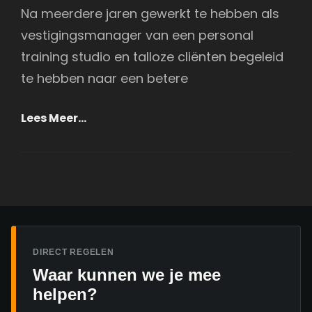
Na meerdere jaren gewerkt te hebben als
vestigingsmanager van een personal
training studio en talloze cliënten begeleid
te hebben naar een betere
Ontdek
Lees Meer…
De
Kracht
Van
De
Naudiz
Aqua
Powerbag
DIRECT REGELEN
Waar kunnen we je mee
helpen?