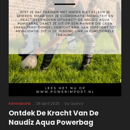
Cat
Posted
Kennisbank
28 april 2025
by
Quincy
Links
on
Ontdek De Kracht Van De
Naudiz Aqua Powerbag