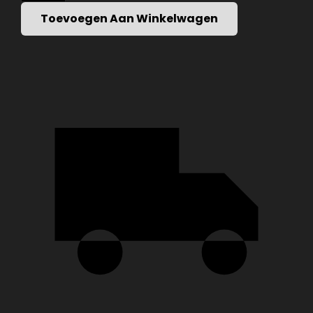
BERSERK
-
Toevoegen Aan Winkelwagen
BRAND
OF
SACRIFICE
-
LEVER
BELT
10MM
–
BERSERK
GEWICHTHEFRIEM
AANTAL