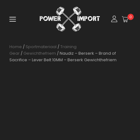
0
Home
/
Sportmateriaal
/
Training
Gear
/
Gewichthefriem
/ Naudiz – Berserk – Brand of
Sacrifice – Lever Belt 10MM – Berserk Gewichthefriem