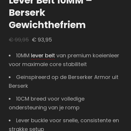
Lever Belt 10MM –
Berserk
Gewichthefriem
Oorspronkelijke
Huidige
€
99,95
€
93,95
prijs
prijs
10MM
lever belt
van premium koeienleer
was:
is:
voor maximale core stabiliteit
€ 99,95.
€ 93,95.
Geïnspireerd op de Berserker Armor uit
Berserk
10CM breed voor volledige
ondersteuning van je romp
Lever buckle voor snelle, consistente en
strakke setup