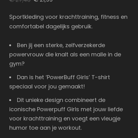
prijs
prijs
Sportkleding voor krachttraining, fitness en
was:
is:
comfortabel dagelijks gebruik.
€ 27,46.
€ 21,99.
Ben jij een sterke, zelfverzekerde
powervrouw die knalt als een malle in de
gym?
Dan is het ‘PowerBuff Girls’ T-shirt
speciaal voor jou gemaakt!
Dit unieke design combineert de
iconische Powerpuff Girls met jouw liefde
voor krachttraining en voegt een vleugje
humor toe aan je workout.