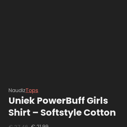
Naudiz
Tops
Uniek PowerBuff Girls
Shirt – Softstyle Cotton
Oorspronkelijke
Huidige
€
27,46
€
21,99