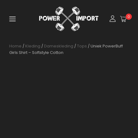
0
Home
/
Kleding
/
Dameskleding
/
Tops
/ Uniek PowerBuff
Girls Shirt – Softstyle Cotton