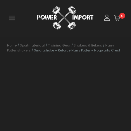
0
Home
/
Sportmateriaal
/
Training Gear
/
Shakers & Bekers
/
Harry
Potter shakers
/ Smartshake – Reforce Harry Potter – Hogwarts Crest