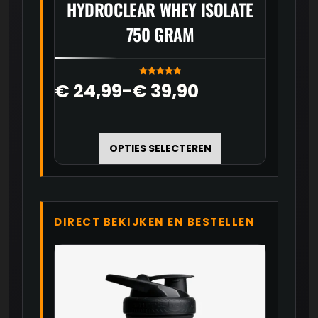
HYDROCLEAR WHEY ISOLATE
750 GRAM
Gewaardeer
Prijsklasse:
€
24,99
-
€
39,90
d
5.00
uit 5
€ 24,99
Dit
tot
product
€ 39,90
OPTIES SELECTEREN
heeft
meerdere
variaties.
Deze
DIRECT BEKIJKEN EN BESTELLEN
optie
kan
gekozen
worden
op
de