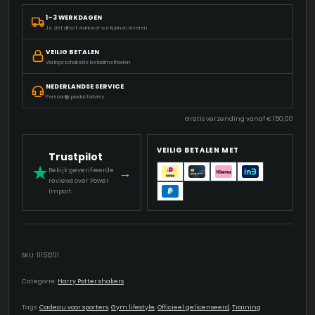
HARRY
1–3 WERKDAGEN
POTTER
Je ziet direct wanneer we kunnen leveren
-
HOGWARTS
VEILIG BETALEN
CREST
Via ingeschakelde betaalmethoden
AANTAL
NEDERLANDSE SERVICE
Persoonlijk productadvies
Gratis verzending vanaf
€
150,00
VEILIG BETALEN MET
Trustpilot
★
→
Bekijk geverifieerde
reviews over Power
Import
SKU:
11151201
Categorie:
Harry Potter shakers
Tags:
Cadeau voor sporters
,
Gym lifestyle
,
Officieel gelicenseerd
,
Training