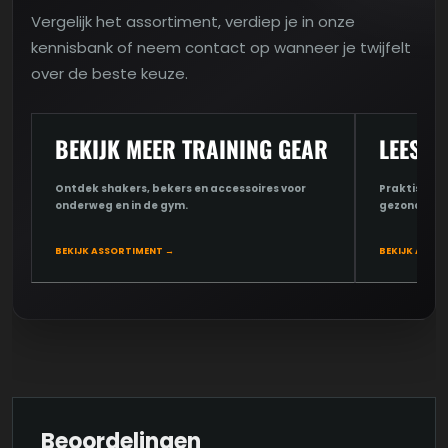
Vergelijk het assortiment, verdiep je in onze
kennisbank of neem contact op wanneer je twijfelt
over de beste keuze.
BEKIJK MEER TRAINING GEAR
LEES D
Ontdek shakers, bekers en accessoires voor
Praktische u
onderweg en in de gym.
gezondheid 
BEKIJK ASSORTIMENT →
BEKIJK ARTIK
Beoordelingen