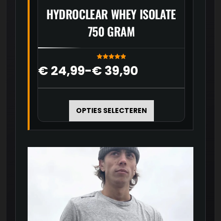
HYDROCLEAR WHEY ISOLATE
750 GRAM
Gewaardeer
Prijsklasse:
€
24,99
-
€
39,90
d
5.00
uit 5
€ 24,99
Dit
tot
product
€ 39,90
OPTIES SELECTEREN
heeft
meerdere
variaties.
Deze
optie
kan
gekozen
worden
op