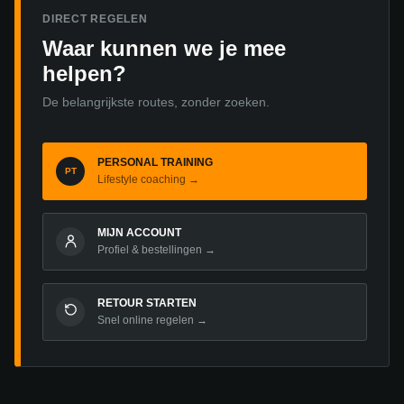
gekozen
DIRECT REGELEN
Waar kunnen we je mee
worden
helpen?
op
de
De belangrijkste routes, zonder zoeken.
productpagina
PERSONAL TRAINING
PT
Lifestyle coaching →
MIJN ACCOUNT
Profiel & bestellingen →
RETOUR STARTEN
Snel online regelen →