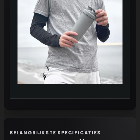
de
productpagina
BELANGRIJKSTE SPECIFICATIES