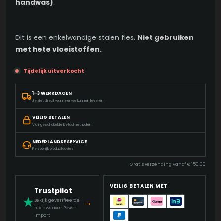
handwas)
.
Dit is een enkelwandige stalen fles.
Niet gebruiken
met hete vloeistoffen.
Tijdelijk uitverkocht
1–3 WERKDAGEN
Je ziet direct wanneer we kunnen leveren
VEILIG BETALEN
Via ingeschakelde betaalmethoden
NEDERLANDSE SERVICE
Persoonlijk productadvies
Gratis verzending vanaf
€
150,00
VEILIG BETALEN MET
Trustpilot
★
→
Bekijk geverifieerde
reviews over Power
Import