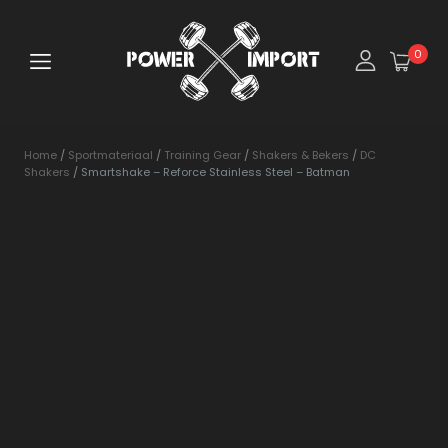
0
Home
/
Sportmateriaal
/
Training Gear
/
Shakers & Bekers
/
DC
Shakers
/ Smartshake – Reforce Stainless Steel – Batman