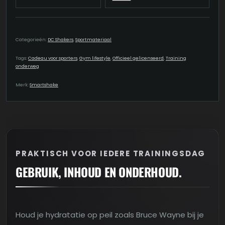
Categorieën:
DC Shakers
,
Sportmateriaal
Tags:
Cadeau voor sporters
,
Gym lifestyle
,
Officieel gelicenseerd
,
Training
onderweg
Merk:
Smartshake
PRAKTISCH VOOR IEDERE TRAININGSDAG
GEBRUIK, INHOUD EN ONDERHOUD.
Houd je hydratatie op peil zoals Bruce Wayne bij je