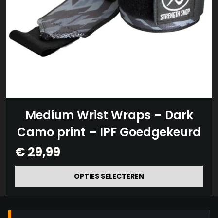
Dit
Medium Wrist Wraps – Dark
product
Camo print – IPF Goedgekeurd
heeft
€
29,99
meerdere
variaties.
OPTIES SELECTEREN
Deze
optie
kan