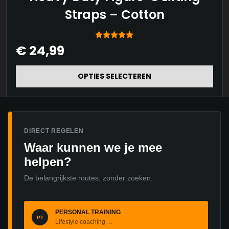
product
Straps – Cotton
heeft
meerdere
Gewaardeerd
€
24,99
variaties.
5.00
uit 5
Deze
OPTIES SELECTEREN
optie
kan
gekozen
worden
DIRECT REGELEN
Waar kunnen we je mee
op
helpen?
de
productpagina
De belangrijkste routes, zonder zoeken.
PERSONAL TRAINING
PT
Lifestyle coaching →