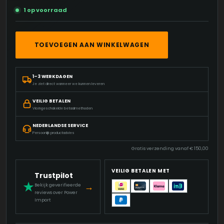
1 op voorraad
SMARTSHAKE
TOEVOEGEN AAN WINKELWAGEN
–
REFORCE
STAINLESS
1–3 WERKDAGEN
STEEL
Je ziet direct wanneer we kunnen leveren
–
FIVE
VEILIG BETALEN
FINGER
Via ingeschakelde betaalmethoden
DEATH
NEDERLANDSE SERVICE
PUNCH
Persoonlijk productadvies
AANTAL
Gratis verzending vanaf
€
150,00
VEILIG BETALEN MET
Trustpilot
★
→
Bekijk geverifieerde
reviews over Power
Import