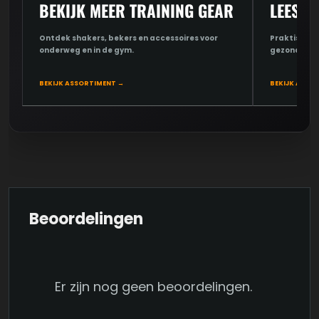
BEKIJK MEER TRAINING GEAR
LEES D
Ontdek shakers, bekers en accessoires voor
Praktische u
onderweg en in de gym.
gezondheid 
BEKIJK ASSORTIMENT →
BEKIJK ARTIK
Beoordelingen
Er zijn nog geen beoordelingen.