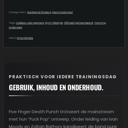
Categorieën:
Rockband Shakers
,
Sportmateriaal
Tags:
Cadeau voor sporters
,
Gym lifestyle
,
Officieel gelicenseerd
,
Training
onderweg
Merk:
Smartshake
PRAKTISCH VOOR IEDERE TRAININGSDAG
GEBRUIK, INHOUD EN ONDERHOUD.
Five Finger Death Punch trotseert de mainstream
met hun “Fuck Pop” ontwerp. Onder leiding van Ivan
Moody en Zoltan Bathory kanaliseert de band pure