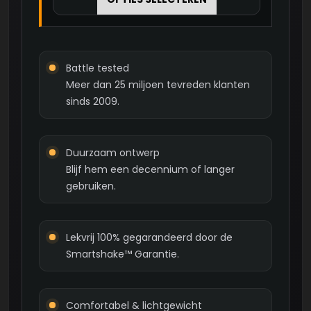
€ 39,90
heeft
meerdere
variaties.
Deze
Battle tested
optie
Meer dan 25 miljoen tevreden klanten
kan
sinds 2009.
gekozen
worden
op
Duurzaam ontwerp
de
Blijf hem een decennium of langer
productpagina
gebruiken.
Lekvrij 100% gegarandeerd door de
Smartshake™ Garantie.
Comfortabel & lichtgewicht