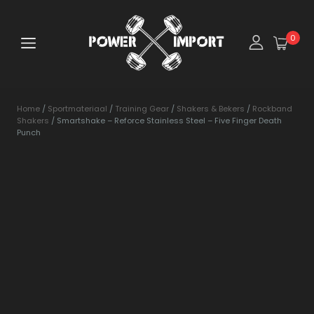
0
Home
/
Sportmateriaal
/
Training Gear
/
Shakers & Bekers
/
Rockband
Shakers
/ Smartshake – Reforce Stainless Steel – Five Finger Death
Punch