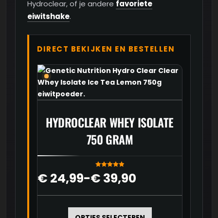
Hydroclear, of je andere
favoriete
eiwitshake
.
DIRECT BEKIJKEN EN BESTELLEN
HYDROCLEAR WHEY ISOLATE
750 GRAM
Gewaardeer
Prijsklasse:
€
24,99
-
€
39,90
d
5.00
uit 5
€ 24,99
Dit
tot
product
OPTIES SELECTEREN