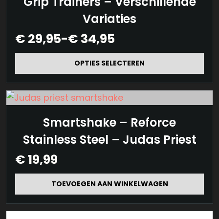
Grip Trainers – Verschillende
product
Variaties
heeft
Prijsklasse:
€
29,95
-
€
34,95
meerdere
€ 29,95
variaties.
tot
OPTIES SELECTEREN
Deze
€ 34,95
optie
kan
gekozen
Smartshake – Reforce
worden
Stainless Steel – Judas Priest
op
€
19,99
de
productpagina
TOEVOEGEN AAN WINKELWAGEN