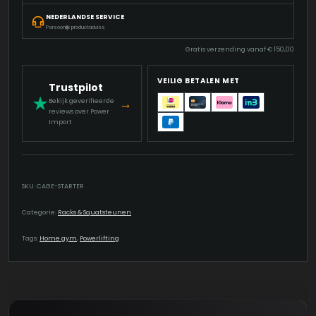
NEDERLANDSE SERVICE
Persoonlijk productadvies
Gratis verzending vanaf
€
150,00
VEILIG BETALEN MET
Trustpilot
★
→
Bekijk geverifieerde
reviews over Power
Import
SKU:
CAGE-STARTER
Categorie:
Racks & Squatsteunen
Tags:
Home gym
,
Powerlifting