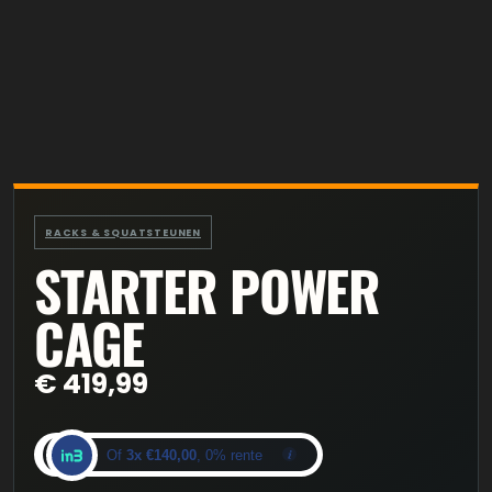
RACKS & SQUATSTEUNEN
STARTER POWER
CAGE
€
419,99
Of
3x €140,00
, 0% rente