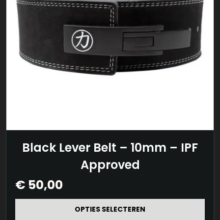
Dit
Black Lever Belt – 10mm – IPF
product
Approved
heeft
€
50,00
meerdere
variaties.
OPTIES SELECTEREN
Deze