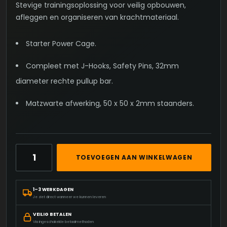
Stevige trainingsoplossing voor veilig opbouwen,
afleggen en organiseren van krachtmateriaal.
Starter Power Cage.
Compleet met J-Hooks, Safety Pins, 32mm
diameter rechte pullup bar.
Matzwarte afwerking, 50 x 50 x 2mm staanders.
STARTER
TOEVOEGEN AAN WINKELWAGEN
POWER
CAGE
AANTAL
1–3 WERKDAGEN
Je ziet direct wanneer we kunnen leveren
VEILIG BETALEN
Via ingeschakelde betaalmethoden