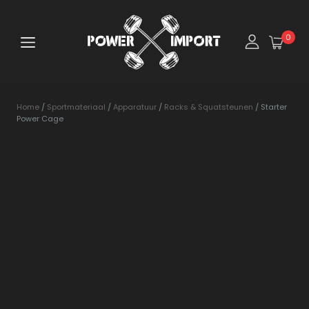
0
Home
/
Sportmateriaal
/
Apparatuur
/
Racks & Squatsteunen
/ Starter
Power Cage