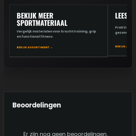
BEKIJK MEER
LEES D
SPORTMATERIAAL
Praktische u
Vergelijk materialen voor krachttraining, grip
gezondheid 
en functional fitness.
BEKIJK ARTIK
BEKIJK ASSORTIMENT →
Beoordelingen
Er zijn nog geen beoordelingen.