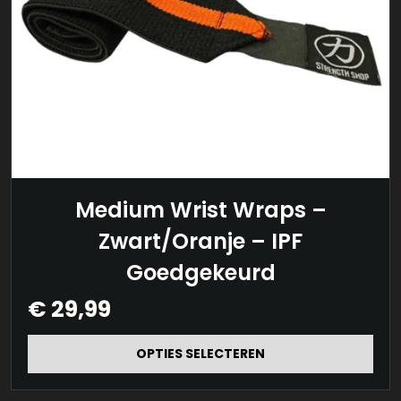
Dit
Medium Wrist Wraps –
product
Zwart/Oranje – IPF
heeft
Goedgekeurd
meerdere
€
29,99
variaties.
Deze
OPTIES SELECTEREN
optie
kan