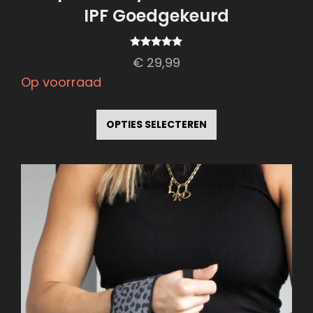
IPF Goedgekeurd
Gewaardeerd
€
29,99
5.00
uit 5
Op voorraad
Dit
product
OPTIES SELECTEREN
heeft
meerdere
variaties.
Deze
optie
kan
gekozen
worden
op