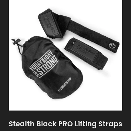
variaties.
Deze
optie
kan
gekozen
worden
op
de
productpagina
Stealth Black PRO Lifting Straps