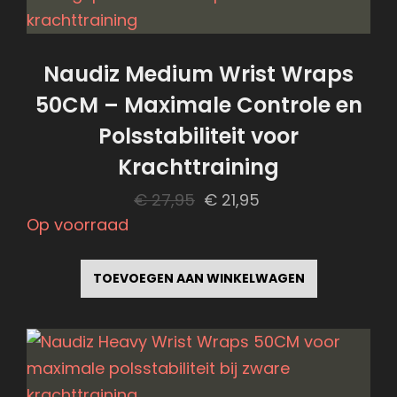
Deze
optie
kan
Naudiz Medium Wrist Wraps
gekozen
50CM – Maximale Controle en
worden
Polsstabiliteit voor
op
Krachttraining
de
productpagina
Oorspronkelijke
Huidige
€
27,95
€
21,95
prijs
prijs
Op voorraad
was:
is:
€ 27,95.
€ 21,95.
TOEVOEGEN AAN WINKELWAGEN