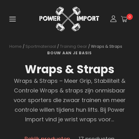
0
Home
/
Sportmateriaal
/
Training Gear
/ Wraps & Straps
BOUW AAN JE BASIS
Wraps & Straps
Wraps & Straps – Meer Grip, Stabiliteit &
Controle Wraps & straps zijn onmisbaar
voor sporters die zwaar trainen en meer
controle willen tijdens hun lifts. Bij Power
Import vind je wrist wraps voor…
Bekijk producten
→
17 producten