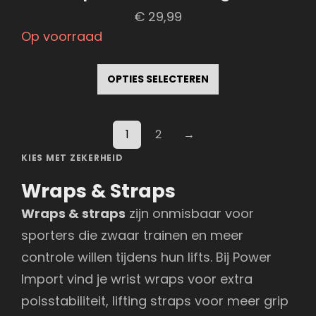
€
29,99
Op voorraad
Dit
product
OPTIES SELECTEREN
heeft
meerdere
1
2
→
variaties.
KIES MET ZEKERHEID
Deze
optie
Wraps & Straps
kan
Wraps & straps
zijn onmisbaar voor
gekozen
sporters die zwaar trainen en meer
worden
controle willen tijdens hun lifts. Bij Power
op
Import vind je wrist wraps voor extra
de
polsstabiliteit, lifting straps voor meer grip
productpagina