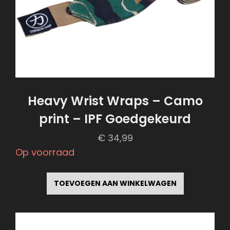
de
productpagina
Heavy Wrist Wraps – Camo
print – IPF Goedgekeurd
€
34,99
Op voorraad
TOEVOEGEN AAN WINKELWAGEN