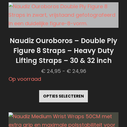
Naudiz Ouroboros – Double Ply
Figure 8 Straps – Heavy Duty
Lifting Straps – 30 & 32 inch
Prijsklasse:
€
24,95
-
€
24,96
€ 24,95
Op voorraad
tot
Dit
€ 24,96
product
OPTIES SELECTEREN
heeft
meerdere
variaties.