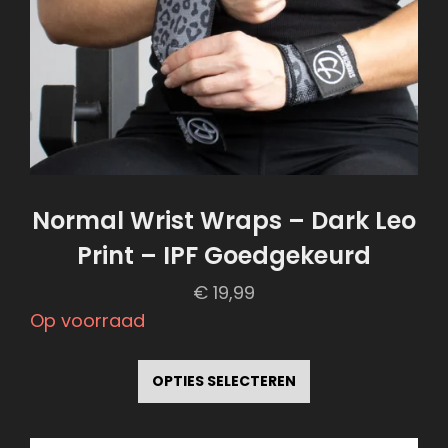
de
productpagina
Normal Wrist Wraps – Dark Leo
Print – IPF Goedgekeurd
€
19,99
Op voorraad
Dit
product
OPTIES SELECTEREN
heeft
meerdere