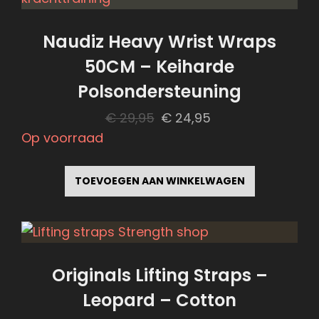
Naudiz Heavy Wrist Wraps
50CM – Keiharde
Polsondersteuning
Oorspronkelijke
Huidige
€
29,95
€
24,95
prijs
prijs
Op voorraad
was:
is:
€ 29,95.
€ 24,95.
TOEVOEGEN AAN WINKELWAGEN
Originals Lifting Straps –
Leopard – Cotton