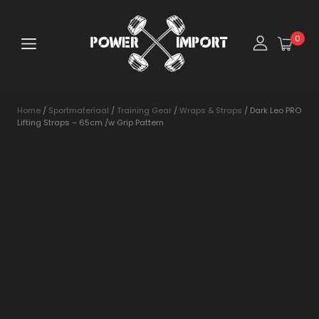
0
Home
/
Sportmateriaal
/
Training Gear
/
Wraps & Straps
/ Dark Leo PRO
Lifting Straps – 65cm /w Grip Pattern