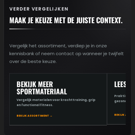
VERDER VERGELIJKEN
MAAK JE KEUZE MET DE JUISTE CONTEXT.
Vergelijk het assortiment, verdiep je in onze
kennisbank of neem contact op wanneer je twijfelt
over de beste keuze.
BEKIJK MEER
LEES D
SPORTMATERIAAL
Praktische u
Vergelijk materialen voor krachttraining, grip
gezondheid 
en functional fitness.
BEKIJK ARTIK
BEKIJK ASSORTIMENT →