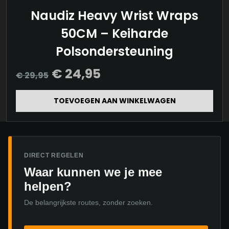
Naudiz Heavy Wrist Wraps
50CM – Keiharde
Polsondersteuning
Oorspronkelijke
Huidige
€
24,95
€
29,95
prijs
prijs
was:
is:
TOEVOEGEN AAN WINKELWAGEN
€ 29,95.
€ 24,95.
DIRECT REGELEN
Waar kunnen we je mee
helpen?
De belangrijkste routes, zonder zoeken.