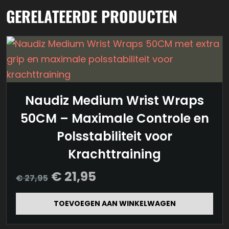
GERELATEERDE PRODUCTEN
Naudiz Medium Wrist Wraps
50CM – Maximale Controle en
Polsstabiliteit voor
Krachttraining
Oorspronkelijke
Huidige
€
21,95
€
27,95
prijs
prijs
was:
is:
TOEVOEGEN AAN WINKELWAGEN
€ 27,95.
€ 21,95.