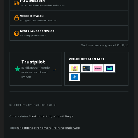
1–3 WERKDAGEN
STRAPS
Je ziet direct wanneer we kunnen leveren
-
65CM
VEILIG BETALEN
/W
Via ingeschakelde betaalmethoden
GRIP
NEDERLANDSE SERVICE
PATTERN
Persoonlijk productadvies
AANTAL
Gratis verzending vanaf
€
150,00
VEILIG BETALEN MET
Trustpilot
★
→
Bekijk geverifieerde
reviews over Power
Import
SKU:
LIFT-STRAPS-DRK-LEO-PRO-XL
Categorieën:
Sportmateriaal
,
Wraps & Straps
Tags:
Gripkracht
,
Strongman
,
Training onderweg