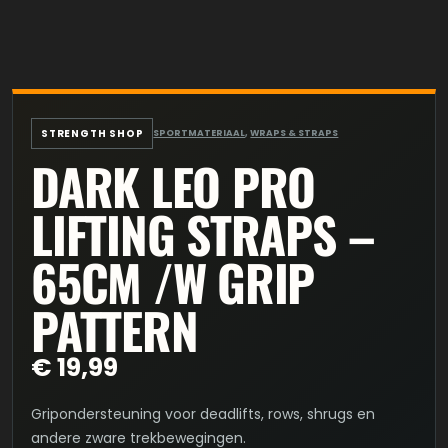
STRENGTH SHOP
SPORTMATERIAAL
,
WRAPS & STRAPS
DARK LEO PRO
LIFTING STRAPS –
65CM /W GRIP
PATTERN
€
19,99
Gripondersteuning voor deadlifts, rows, shrugs en
andere zware trekbewegingen.