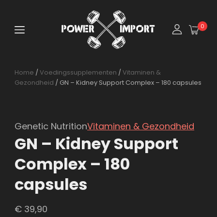
0
Home
/
Voedingssupplementen
/
Vitaminen &
Gezondheid
/ GN – Kidney Support Complex – 180 capsules
Genetic Nutrition
Vitaminen & Gezondheid
GN – Kidney Support
Complex – 180
capsules
€
39,90