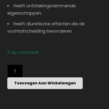
Heeft ontstekingsremmende
eigenschappen.
Heeft diuretische effecten die de
vochtafscheiding bevorderen
2 op voorraad
GN
-
KIDNEY
SUPPORT
Toevoegen Aan Winkelwagen
COMPLEX
-
180
CAPSULES
AANTAL