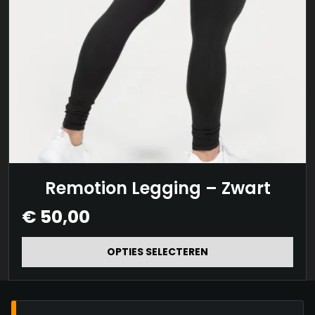
Dit
Remotion Legging – Zwart
product
€
50,00
heeft
meerdere
OPTIES SELECTEREN
variaties.
Deze
optie