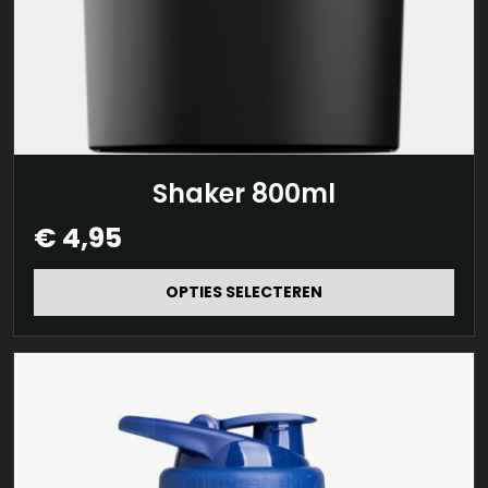
Dit
Shaker 800ml
product
€
4,95
heeft
meerdere
OPTIES SELECTEREN
variaties.
Deze
optie
kan
gekozen
worden