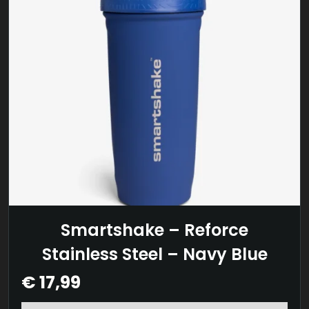
op
de
productpagina
Smartshake – Reforce
Stainless Steel – Navy Blue
€
17,99