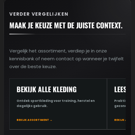
VERDER VERGELIJKEN
MAAK JE KEUZE MET DE JUISTE CONTEXT.
Vergelijk het assortiment, verdiep je in onze
kennisbank of neem contact op wanneer je twijfelt
over de beste keuze.
BEKIJK ALLE KLEDING
LEES D
Ontdek sportkleding voor training, herstel en
Praktische u
dagelijks gebruik.
gezondheid 
BEKIJK ASSORTIMENT →
BEKIJK ARTIK