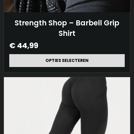
Dit
Strength Shop – Barbell Grip
product
Shirt
heeft
€
44,99
meerdere
variaties.
OPTIES SELECTEREN
Deze
optie
kan
gekozen
worden
op
de
productpagina