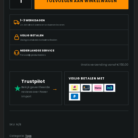
TOEVOEGEN AAN WINKELWAGEN
KIDS
-
SPORTIEF
1–3 WERKDAGEN
&
Je ziet direct wanneer we kunnen leveren
STOER
T-
VEILIG BETALEN
SHIRT
Via ingeschakelde betaalmethoden
VOOR
NEDERLANDSE SERVICE
ACTIEVE
Persoonlijk productadvies
KINDEREN
Gratis verzending vanaf
€
150,00
AANTAL
VEILIG BETALEN MET
Trustpilot
★
→
Bekijk geverifieerde
reviews over Power
Import
SKU:
N/B
Categorie:
Tops