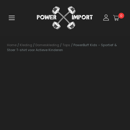
0
Home
/
Kleding
/
Dameskleding
/
Tops
/ PowerBuff Kids – Sportief &
Stoer T-shirt voor Actieve Kinderen