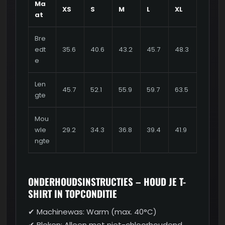
Ma
XS
S
M
L
XL
at
Bre
edt
35.6
40.6
43.2
45.7
48.3
e
Len
45.7
52.1
55.9
59.7
63.5
gte
Mou
wle
29.2
34.3
36.8
39.4
41.9
ngte
ONDERHOUDSINSTRUCTIES – HOUD JE T-
SHIRT IN TOPCONDITIE
✔ Machinewas: Warm (max. 40°C)
✔ Bleken: Alleen met niet-chloorhoudend