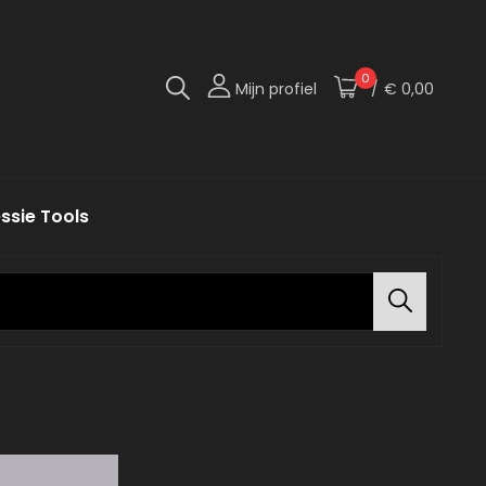
0
Mijn profiel
/
€ 0,00
te Versie Van Jezelf!
 Import
ssie Tools
Search