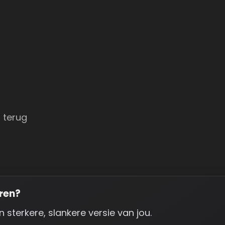
 terug
aren?
en sterkere, slankere versie van jou.