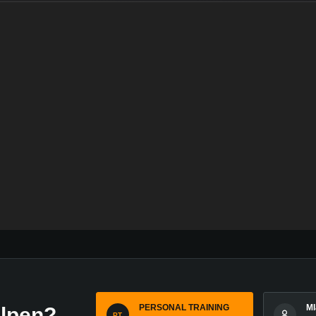
Next
Post
PERSONAL TRAINING
M
elpen?
PT