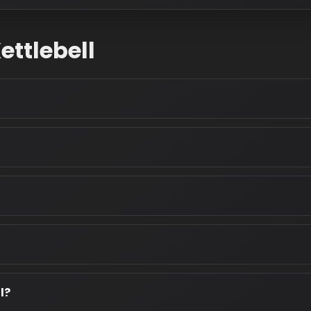
ettlebell
l?