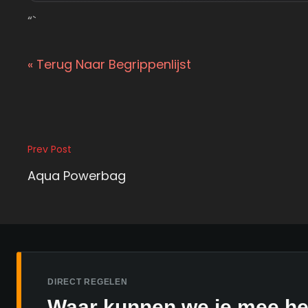
“`
« Terug Naar Begrippenlijst
Bericht
Prev Post
Previous
navigatie
Post
Aqua Powerbag
DIRECT REGELEN
Waar kunnen we je mee h