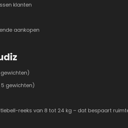
ussen klanten
pende aankopen
udiz
5 gewichten)
l 5 gewichten)
lebell-reeks van 8 tot 24 kg – dat bespaart ruimt