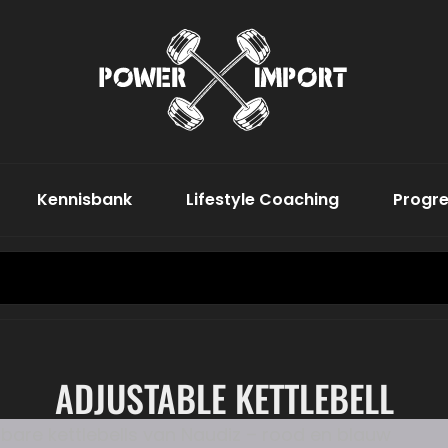
Word De Bes
Power
Kennisbank
Lifestyle Coaching
Progre
Search
for:
ADJUSTABLE KETTLEBELL