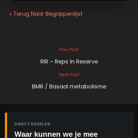
« Terug Naar Begrippenlijst
Bericht
Prev Post
Previous
navigatie
Post
RIR – Reps In Reserve
Next Post
Next
Post
BMR / Basaal metabolisme
DIRECT REGELEN
Waar kunnen we je mee