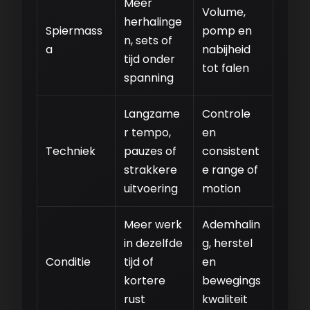
Meer
Volume,
herhalinge
Spiermass
pomp en
n, sets of
a
nabijheid
tijd onder
tot falen
spanning
Langzame
Controle
r tempo,
en
Techniek
pauzes of
consistent
strakkere
e range of
uitvoering
motion
Meer werk
Ademhalin
in dezelfde
g, herstel
Conditie
tijd of
en
kortere
bewegings
rust
kwaliteit