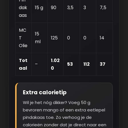
dak
15 g
90
3,5
3
7,5
aas
MC
15
T
125
0
0
14
ml
Olie
Tot
1.02
–
53
112
37
aal
0
Extra calorietip
Wil je het nóg dikker? Voeg 50 g
bevroren mango of een extra eetlepel
pindakaas toe. Zo verhoog je de
calorieën zonder dat je direct naar een