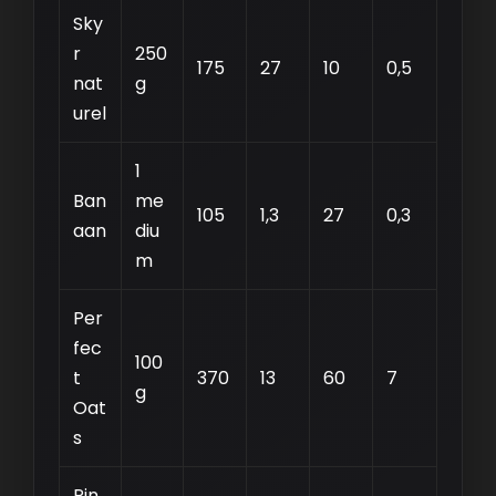
Sky
r
250
175
27
10
0,5
nat
g
urel
1
Ban
me
105
1,3
27
0,3
aan
diu
m
Per
fec
100
t
370
13
60
7
g
Oat
s
Pin