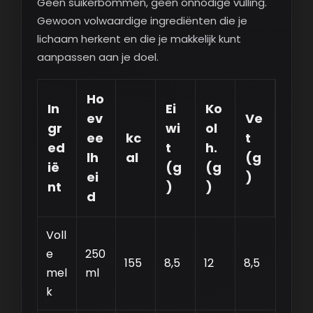
Geen suikerbommen, geen onnodige vulling.
Gewoon volwaardige ingrediënten die je
lichaam herkent en die je makkelijk kunt
aanpassen aan je doel.
Ho
In
Ei
Ko
ev
Ve
gr
wi
ol
ee
kc
t
ed
t
h.
lh
al
(g
ië
(g
(g
ei
)
nt
)
)
d
Voll
e
250
155
8,5
12
8,5
mel
ml
k