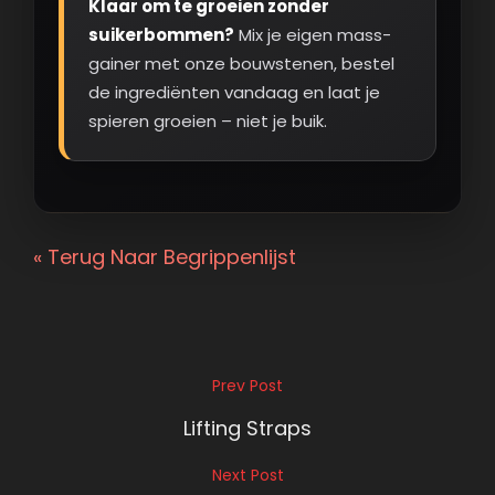
Klaar om te groeien zonder
suikerbommen?
Mix je eigen mass-
gainer met onze bouwstenen, bestel
de ingrediënten vandaag en laat je
spieren groeien – niet je buik.
« Terug Naar Begrippenlijst
Bericht
Prev Post
Previous
navigatie
Post
Lifting Straps
Next Post
Next