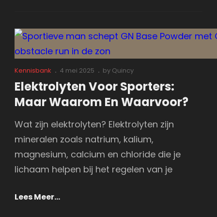
Voor
Sporters:
Hoeveel
Heb
Je
Echt
Cat
Posted
Kennisbank
4 mei 2025
by
Quincy
Links
on
Nodig
Elektrolyten Voor Sporters:
(En
Maar Waarom En Waarvoor?
Wat
Wordt
Wat zijn elektrolyten? Elektrolyten zijn
Opgenomen)?
mineralen zoals natrium, kalium,
magnesium, calcium en chloride die je
lichaam helpen bij het regelen van je
Elektrolyten
Lees Meer…
Voor