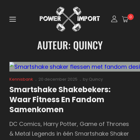
0
AUTEUR:
QUINCY
Cat
Posted
Kennisbank
20 december 2025
by
Quincy
Links
on
Smartshake Shakebekers:
Waar Fitness En Fandom
Samenkomen
DC Comics, Harry Potter, Game of Thrones
& Metal Legends in één Smartshake Shaker