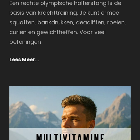
Een rechte olympische halterstang is de
basis van krachttraining. Je kunt ermee
squatten, bankdrukken, deadliften, roeien,
curlen en gewichtheffen. Voor veel
oefeningen
Waarom
Lees Meer…
Specialty
Bars
Beter
Kunnen
Zijn
Dan
Conventionele
Barbells