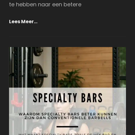
te hebben naar een betere
Ontdek
Lees Meer…
De
Kracht
Van
De
Naudiz
Aqua
Powerbag