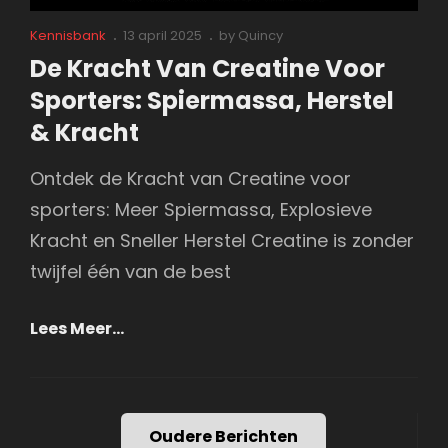
Cat
Posted
Kennisbank
13 april 2025
by
Quincy
Links
on
De Kracht Van Creatine Voor
Sporters: Spiermassa, Herstel
& Kracht
Ontdek de Kracht van Creatine voor
sporters: Meer Spiermassa, Explosieve
Kracht en Sneller Herstel Creatine is zonder
twijfel één van de best
De
Lees Meer…
Kracht
Van
Creatine
Berichtennavigatie
Oudere Berichten
Voor