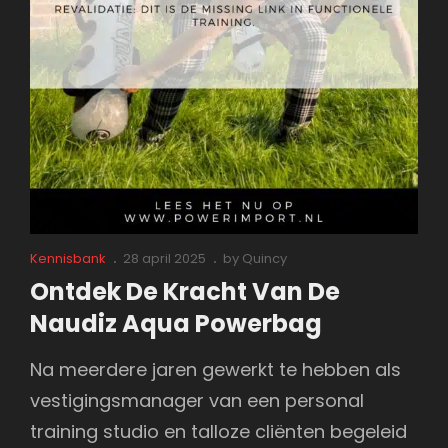
Cat
Posted
Kennisbank
28 april 2025
by
Quincy
Links
on
Ontdek De Kracht Van De
Naudiz Aqua Powerbag
Na meerdere jaren gewerkt te hebben als
vestigingsmanager van een personal
training studio en talloze cliënten begeleid