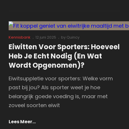
Heavy
Mug
–
Verbeter
Je
Cat
Posted
Kennisbank
12 juni 2025
by
Quincy
Links
on
Gripkracht
Eiwitten Voor Sporters: Hoeveel
Met
Heb Je Echt Nodig (En Wat
Elke
Wordt Opgenomen)?
Slok
Eiwitsuppletie voor sporters: Welke vorm
past bij jou? Als sporter weet je hoe
belangrijk goede voeding is, maar met
zoveel soorten eiwit
Eiwitten
Lees Meer…