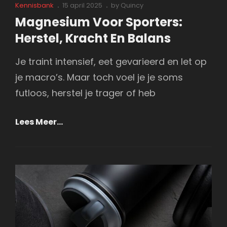
Cat
Posted
Kennisbank
15 april 2025
by
Quincy
Links
on
Magnesium Voor Sporters:
Herstel, Kracht En Balans
Je traint intensief, eet gevarieerd en let op
je macro’s. Maar toch voel je je soms
futloos, herstel je trager of heb
Magnesium
Lees Meer…
Voor
Sporters:
Herstel,
Kracht
En
Balans