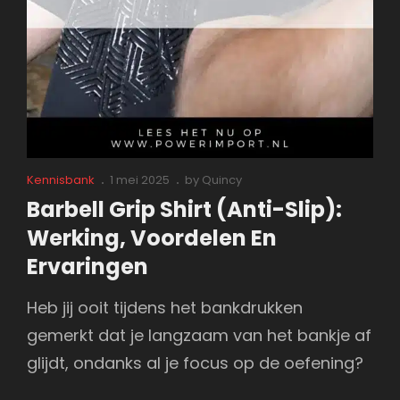
Cat
Posted
Kennisbank
1 mei 2025
by
Quincy
Links
on
Barbell Grip Shirt (anti-Slip):
Werking, Voordelen En
Ervaringen
Heb jij ooit tijdens het bankdrukken
gemerkt dat je langzaam van het bankje af
glijdt, ondanks al je focus op de oefening?