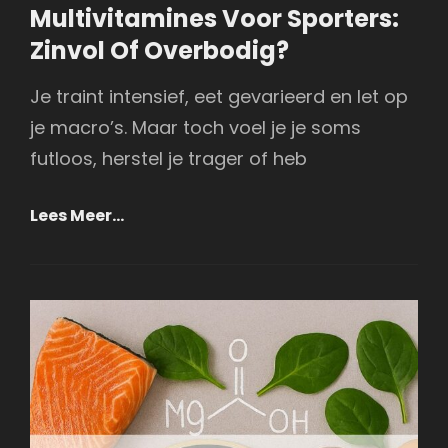
Links
on
Multivitamines Voor Sporters:
Zinvol Of Overbodig?
Je traint intensief, eet gevarieerd en let op
je macro’s. Maar toch voel je je soms
futloos, herstel je trager of heb
Multivitamines
Lees Meer…
Voor
Sporters:
Zinvol
Of
Overbodig?