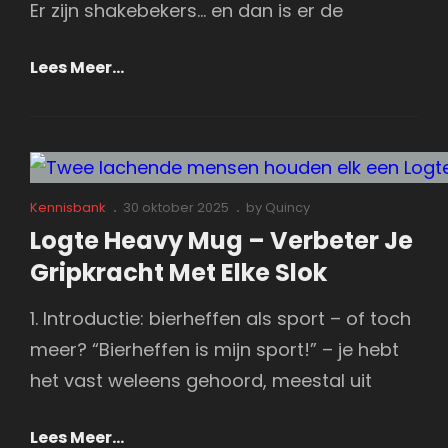
Er zijn shakebekers… en dan is er de
Smartshake
Lees Meer…
Shakebekers:
Waar
Fitness
En
Fandom
Cat
Posted
Kennisbank
30 oktober 2025
by
Quincy
Links
on
Samenkomen
Logte Heavy Mug – Verbeter Je
Gripkracht Met Elke Slok
1. Introductie: bierheffen als sport – of toch
meer? “Bierheffen is mijn sport!” – je hebt
het vast weleens gehoord, meestal uit
Logte
Lees Meer…