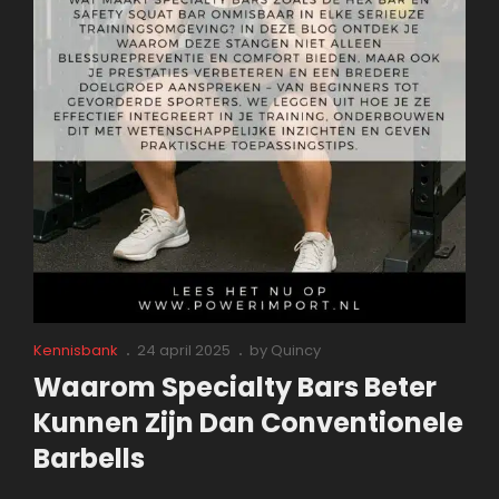
Cat
Posted
Kennisbank
24 april 2025
by
Quincy
Links
on
Waarom Specialty Bars Beter
Kunnen Zijn Dan Conventionele
Barbells