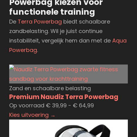
Powerbag kiezen voor
functionele training
De
Terra Powerbag
biedt schaalbare
zandbelasting. Wil je juist continue
instabiliteit, vergelijk hem dan met de
Aqua
Powerbag
.
Zand en schaalbare belasting
Premium Naudiz Terra Powerbag
Prijsklasse:
Op voorraad
€
39,99
-
€
64,99
€ 39,99
Kies uitvoering
→
tot
€ 64,99