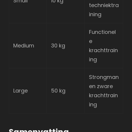
Small
10 kg
techniektra
ining
Functionel
e
Medium
30 kg
krachttrain
ing
Strongman
en zware
Large
50 kg
krachttrain
ing
Samenvatting