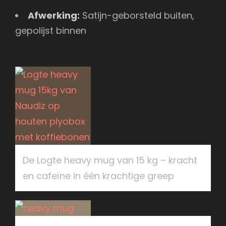
Afwerking:
Satijn-geborsteld buiten,
gepolijst binnen
De Logte heavy mug van 15 kg – kracht
en cafeïne in één krachtige greep