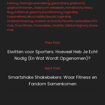
training
,
Gedragsverandering
,
gezondheid
,
gripkracht
,
gripkracht trainen
,
Gripkracht verbeteren
,
Handkracht
,
Heavy
Mug
,
Koffiemok gewicht
,
krachttraining
,
Logte Mok
,
Loopsnelheid
,
Micro habits
,
Naudiz Logte Mok
,
Onderarmtraining
,
Ouderen en kracht
,
Preventie spierverlies
,
RVS
mok
,
Thuis fitness
,
Thuiswerken
,
Vitaliteit
,
Zelfstandigheid
,
Zware
mok
Bericht
Prev Post
Previous
navigatie
Post
Eiwitten voor Sporters: Hoeveel Heb Je Echt
Nodig (En Wat Wordt Opgenomen)?
Next Post
Next
Post
Smartshake Shakebekers: Waar Fitness en
Fandom Samenkomen