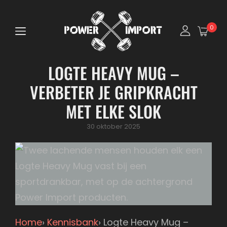
0
LOGTE HEAVY MUG –
VERBETER JE GRIPKRACHT
MET ELKE SLOK
Posted
30 oktober 2025
on
Home
›
Kennisbank
›
Logte Heavy Mug –