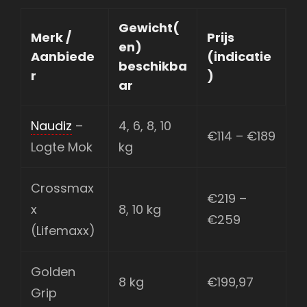
Gewicht(
Merk /
Prijs
en)
Aanbiede
(indicatie
beschikba
r
)
ar
Naudiz
–
4, 6, 8, 10
€114 – €189
Logte Mok
kg
Crossmax
€219 –
x
8, 10 kg
€259
(Lifemaxx)
Golden
8 kg
€199,97
Grip