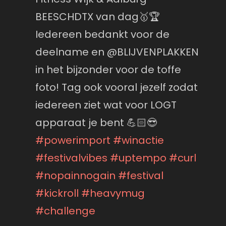
BEESCHDTX van dag🥇🏆
Iedereen bedankt voor de
deelname en @BLIJVENPLAKKEN
in het bijzonder voor de toffe
foto! Tag ook vooral jezelf zodat
iedereen ziet wat voor LOGT
apparaat je bent 💪🏻😎
#powerimport
#winactie
#festivalvibes
#uptempo
#curl
#nopainnogain
#festival
#kickroll
#heavymug
#challenge