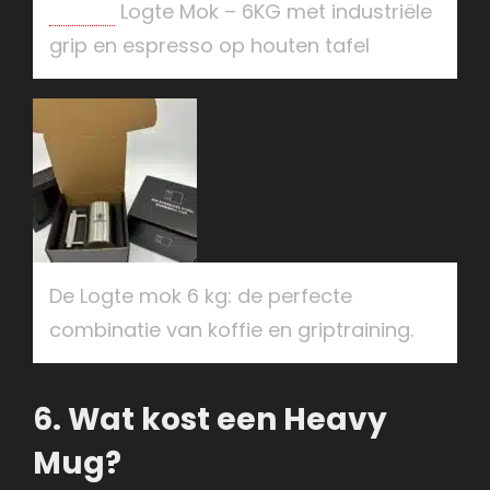
Naudiz
Logte Mok – 6KG met industriële
grip en espresso op houten tafel
De Logte mok 6 kg: de perfecte
combinatie van koffie en griptraining.
6. Wat kost een Heavy
Mug?