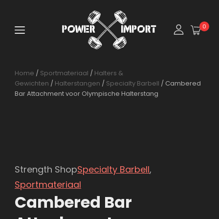
0
Home
/
Sportmateriaal
/
Halters &
Gewichten
/
Halterstangen
/
Specialty Barbell
/ Cambered
Bar Attachment voor Olympische Halterstang
Strength Shop
Specialty Barbell
,
Sportmateriaal
Cambered Bar