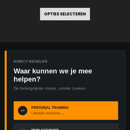
Dit
product
OPTIES SELECTEREN
heeft
meerdere
variaties.
Deze
optie
DIRECT REGELEN
kan
Waar kunnen we je mee
gekozen
helpen?
worden
De belangrijkste routes, zonder zoeken.
op
de
productpagina
PERSONAL TRAINING
PT
Lifestyle coaching →