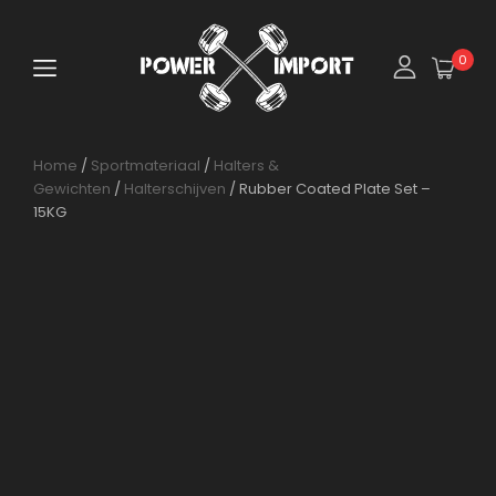
0
Home
/
Sportmateriaal
/
Halters &
Gewichten
/
Halterschijven
/ Rubber Coated Plate Set –
15KG