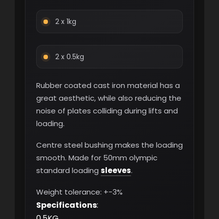
2 x 1kg
2 x 0.5kg
Rubber coated cast iron material has a
great aesthetic, while also reducing the
noise of plates colliding during lifts and
loading.
Centre steel bushing makes the loading
smooth. Made for 50mm olympic
standard loading
sleeves
.
Weight tolerance: +-3%
Specifications
:
0.5KG