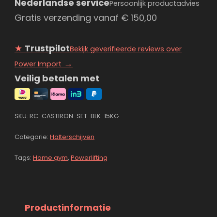
Nederlandse service
Persoonlijk productadvies
Gratis verzending vanaf
€
150,00
★
Trustpilot
Bekijk geverifieerde reviews over
→
Power Import
Veilig betalen met
SKU:
RC-CASTIRON-SET-BLK-15KG
Categorie:
Halterschijven
Tags:
Home gym
,
Powerlifting
Productinformatie