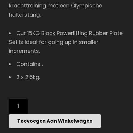
krachttraining met een Olympische
halterstang.
Our 15KG Black Powerlifting Rubber Plate
Set is ideal for going up in smaller
increments.
Contains .
2 x 2.5kg.
RUBBER
COATED
PLATE
SET
Toevoegen Aan Winkelwagen
-
15KG