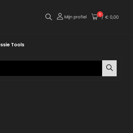
0
Mijn profiel
/
€ 0,00
rsie Van Jezelf!
mport
ssie Tools
Search