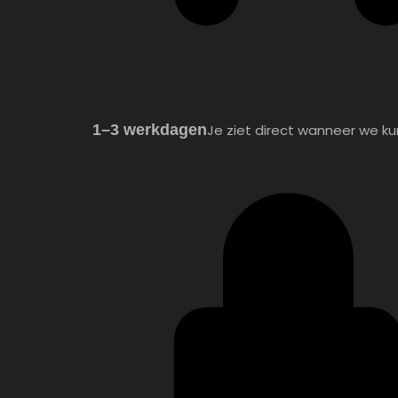
1–3 werkdagen
Je ziet direct wanneer we k