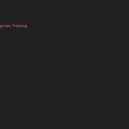
ngman
,
Training