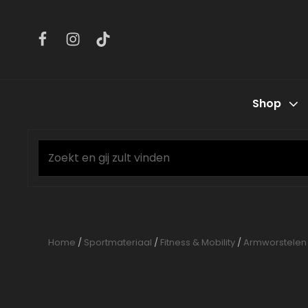
Facebook
Instagram
Tiktok
Shop
Home
/
Sportmateriaal
/
Fitness & Mobility
/
Armworstelen 