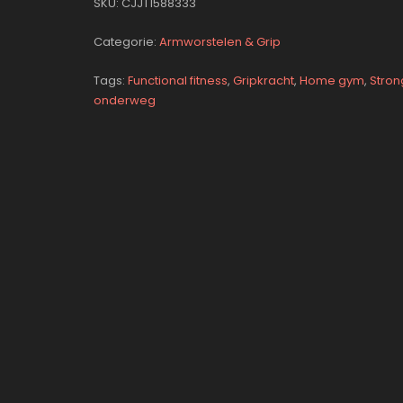
SKU:
CJJT1588333
Categorie:
Armworstelen & Grip
Tags:
Functional fitness
,
Gripkracht
,
Home gym
,
Stro
onderweg