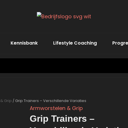
Word De Beste Ve
Power I
Kennisbank
Lifestyle Coaching
Progre
SEARCH
FOR:
& Grip
/ Grip Trainers – Verschillende Variaties
Armworstelen & Grip
Grip Trainers –