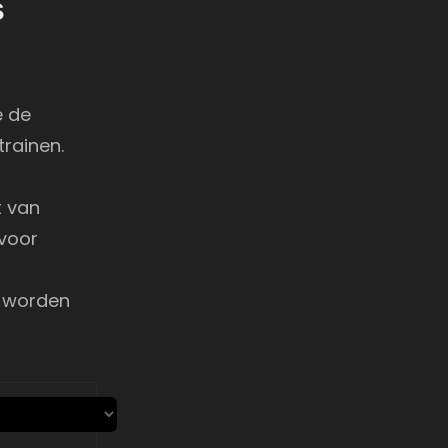
s
e de
trainen.
t van
voor
 worden