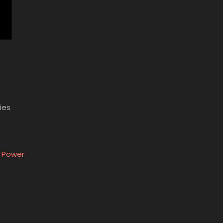
ies
r Power