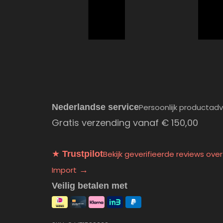
Nederlandse service
Persoonlijk productadv
Gratis verzending vanaf
€
150,00
★
Trustpilot
Bekijk geverifieerde reviews ove
Import
→
Veilig betalen met