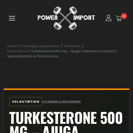
0
Home
/
Voedingssupplementen
/
Vitaminen &
Gezondheid
/ Turkesterone 500 mg – Ajuga Turkestanica Extract |
Spieradaptatie & Performance
XXL NUTRITION
VITAMINEN & GEZONDHEID
TURKESTERONE 500
MG – AJUGA