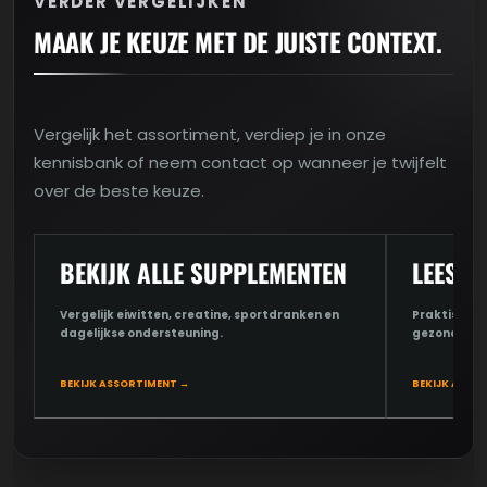
VERDER VERGELIJKEN
MAAK JE KEUZE MET DE JUISTE CONTEXT.
Vergelijk het assortiment, verdiep je in onze
kennisbank of neem contact op wanneer je twijfelt
over de beste keuze.
BEKIJK ALLE SUPPLEMENTEN
LEES D
Vergelijk eiwitten, creatine, sportdranken en
Praktische u
dagelijkse ondersteuning.
gezondheid 
BEKIJK ASSORTIMENT →
BEKIJK ARTIK