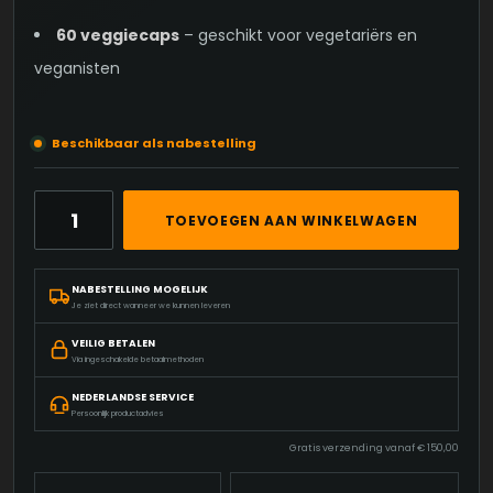
60 veggiecaps
– geschikt voor vegetariërs en
veganisten
Beschikbaar als nabestelling
TURKESTERONE
TOEVOEGEN AAN WINKELWAGEN
500
MG
–
NABESTELLING MOGELIJK
AJUGA
Je ziet direct wanneer we kunnen leveren
TURKESTANICA
EXTRACT
VEILIG BETALEN
|
Via ingeschakelde betaalmethoden
SPIERADAPTATIE
NEDERLANDSE SERVICE
&
Persoonlijk productadvies
PERFORMANCE
Gratis verzending vanaf
€
150,00
AANTAL