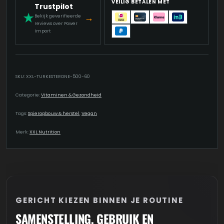
VEILIG BETALEN MET
Trustpilot
★
→
Bekijk geverifieerde
reviews over Power
Import
SKU:
XXL-TURKESTERONE-500-60
Categorie:
Vitaminen & Gezondheid
Tags:
Spieropbouw & herstel
,
Vegan
Merk:
XXL Nutrition
GERICHT KIEZEN BINNEN JE ROUTINE
SAMENSTELLING, GEBRUIK EN