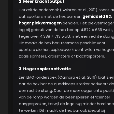
2.
Meer krachtoutput
Hetzelfde onderzoek (Swinton et al., 2011) toont 
dat sporters met de hex bar een
gemiddeld 8%
hoger piekvermogen
behalen. Het piekvermoge
lag bij gebruik van de hex bar op 4.872 ± 636 watt,
tegenover 4.388 ± 713 watt met een rechte stang
Dit maakt de hex bar uitermate geschikt voor
sporters die hun explosieve kracht willen verhogen
zoals sprinters, crossfitters of krachtsporters.
3.
Hogere spieractivatie
Een EMG-onderzoek (Camara et al., 2016) laat zie
dat de hex bar de quadriceps sterker activeert d
een rechte stang. Door de meer opgerichte posit
van de romp worden de beenspieren efficiënter
aangesproken, terwijl de lage rug minder hard hoe
te werken. Dit maakt de hex bar ook ideaal bij