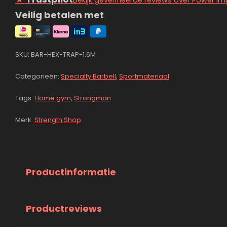
Bekijk geverifieerde reviews over Power Im
Veilig betalen met
SKU:
BAR-HEX-TRAP-1.6M
Categorieën:
Specialty Barbell
,
Sportmateriaal
Tags:
Home gym
,
Strongman
Merk:
Strength Shop
Productinformatie
Productreviews