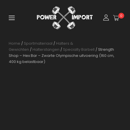
0
Home
/
Sportmateriaal
/
Halters &
Gewichten
/
Halterstangen
/
Specialty Barbell
/ Strength
Shop – Hex Bar – Zwarte Olympische uitvoering (160 cm,
400 kg belastbaar)