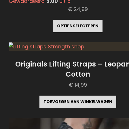
Gewaardeerd
5.00
uit 5
€
24,99
Dit
product
OPTIES SELECTEREN
heeft
meerdere
variaties.
Deze
Originals Lifting Straps – Leopa
optie
Cotton
kan
€
14,99
gekozen
worden
TOEVOEGEN AAN WINKELWAGEN
op
de
productp