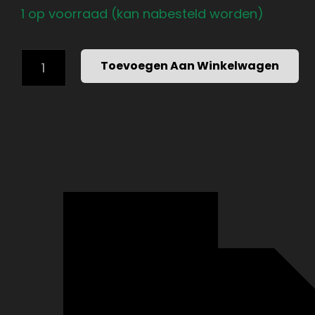
1 op voorraad (kan nabesteld worden)
STRENGTH
Toevoegen Aan Winkelwagen
SHOP
-
HEX
BAR
–
ZWARTE
OLYMPISCHE
UITVOERING
(160
CM,
400
KG
BELASTBAAR)
AANTAL